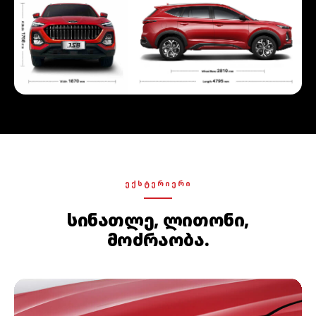
ᲔᲥᲡᲢᲔᲠᲘᲔᲠᲘ
სინათლე, ლითონი,
მოძრაობა.