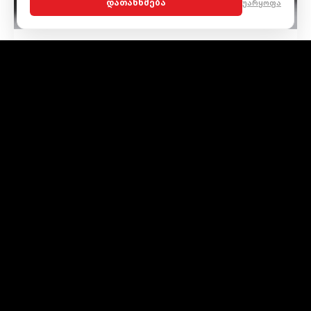
ᲓᲐᲗᲐᲜᲮᲛᲔᲑᲐ
უარყოფა
19" ხუთსხივიანი სპორტული
დისკები
19" ორფერი ალუმინის დისკები სარბოლო გენით —
„Y"-ფორმის დიზაინი სავსე ენერგიით, ქარივით
მფრინავი.