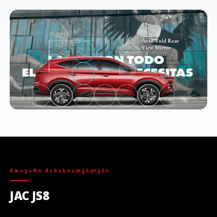
ᲛᲗᲐᲕᲐᲠᲘ ᲛᲐᲮᲐᲡᲘᲐᲗᲔᲑᲚᲔᲑᲘ
JAC JS8