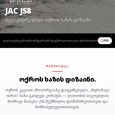
ᲤᲚᲐᲒᲛᲐᲜᲘ SUV
JAC JS8
მეტი ვიდრე დიდი. ოქროს ხაზის დიზაინი.
ᲔᲑᲚᲔᲑᲘ
ᲔᲥᲡᲢᲔᲠᲘᲔᲠᲘ
ᲘᲜᲢᲔᲠᲘᲔᲠᲘ
ᲢᲔᲥᲜᲝᲚᲝᲒᲘᲐ
ᲣᲡᲐᲤᲠᲗᲮᲝᲔᲑᲐ
PDF
ᲛᲘᲛᲝᲮᲘᲚᲕᲐ
ოქროს ხაზის დიზაინი.
ოქროს კვეთის პროპორციაზე დაფუძნებული, „მფრინავი
ისრის" ხაზი გასდევს კორპუსს — ლითონის სიცოცხლის
მოძრავი ნათება. JS8 შექმნილია დომინირებისთვის და
მომხიბვლელობისთვის.